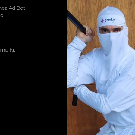
ínea Ad Bot
o.
amplig,