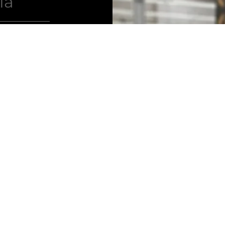
la
rte
 para
midores